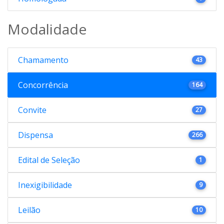
Modalidade
Chamamento
43
Concorrência
164
Convite
27
Dispensa
266
Edital de Seleção
1
Inexigibilidade
9
Leilão
10