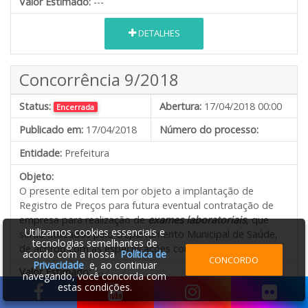
Valor Estimado:
---
DETALHES
Concorrência 9/2018
Status:
Abertura:
17/04/2018 00:00
Encerrada
Publicado em:
17/04/2018
Número do processo:
Entidade:
Prefeitura
Objeto:
O presente edital tem por objeto a implantação de
Registro de Preços para futura eventual contratação de
empresa para realização de
exames laboratoriais
, que
Utilizamos cookies essenciais e
serão utilizados pelo Departamento Municipal de Saúde,
tecnologias semelhantes de
de acordo com as especificações contidas no Anexo IV.
acordo com a nossa
Política de
CONCORDO
Privacidade
e, ao continuar
Valor Estimado:
---
navegando, você concorda com
estas condições.
DETALHES