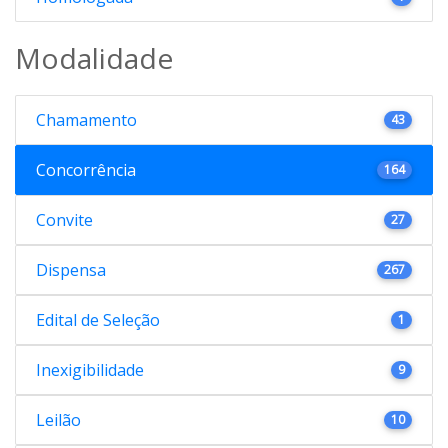
Modalidade
Chamamento
43
Concorrência
164
Convite
27
Dispensa
267
Edital de Seleção
1
Inexigibilidade
9
Leilão
10