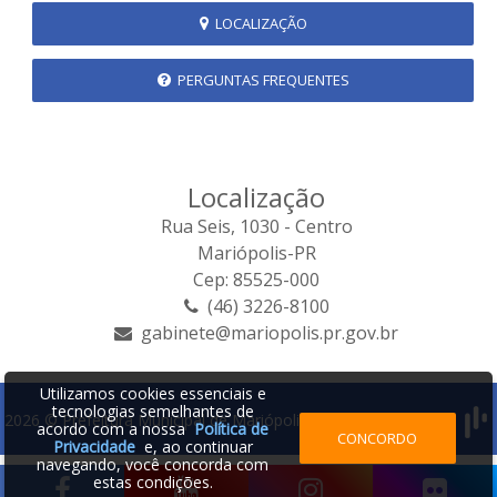
LOCALIZAÇÃO
PERGUNTAS FREQUENTES
Localização
Rua Seis, 1030 - Centro
Mariópolis-PR
Cep: 85525-000
(46) 3226-8100
gabinete@mariopolis.pr.gov.br
Utilizamos cookies essenciais e
tecnologias semelhantes de
2026 © Prefeitura Municipal de Mariópolis | Desenvolvido por:
acordo com a nossa
Política de
CONCORDO
Privacidade
e, ao continuar
navegando, você concorda com
estas condições.