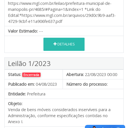
https://www.mgl.com.br/leilao/prefeitura-municipal-de-
mariopolis-pr/4685/#Pagina=1&Index=1 *Link do
Edital:*https://www.mgl.com.br/arquivos/29d0c9b9-aaf3-
4729-9cbf-e11a906fe637.pdf
Valor Estimado:
---
DETALHES
Leilão 1/2023
Status:
Abertura:
22/08/2023 00:00
Encerrada
Publicado em:
04/08/2023
Número do processo:
Entidade:
Prefeitura
Objeto:
Venda de bens móveis considerados inservíveis para a
Administração, conforme especificações contidas no
Anexo I.