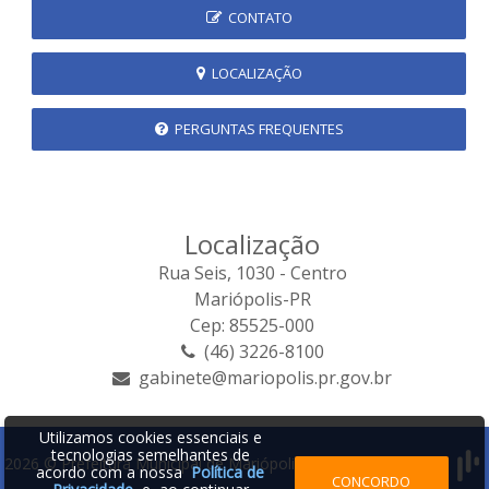
CONTATO
LOCALIZAÇÃO
PERGUNTAS FREQUENTES
Localização
Rua Seis, 1030 - Centro
Mariópolis-PR
Cep: 85525-000
(46) 3226-8100
gabinete@mariopolis.pr.gov.br
Utilizamos cookies essenciais e
tecnologias semelhantes de
2026 © Prefeitura Municipal de Mariópolis | Desenvolvido por:
acordo com a nossa
Política de
CONCORDO