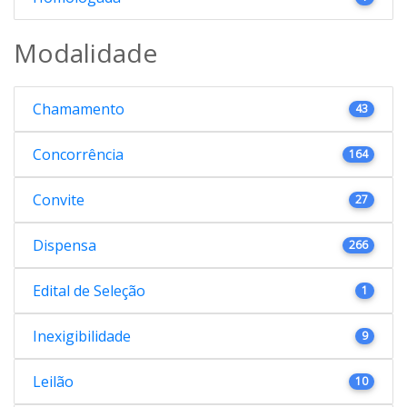
Modalidade
Chamamento
43
Concorrência
164
Convite
27
Dispensa
266
Edital de Seleção
1
Inexigibilidade
9
Leilão
10