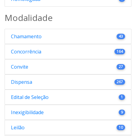
Modalidade
Chamamento
43
Concorrência
164
Convite
27
Dispensa
267
Edital de Seleção
1
Inexigibilidade
9
Leilão
10