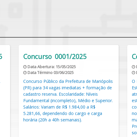
Concurso 0001/2023
C
Data Abertura:
07/07/2023
Data Término
21/07/2023
lis
O Prefeito do Município de Mariópolis,
Se
de
Estado do Paraná, no uso de suas
fi
atribuições legais, mediante as condições
da
or.
estipuladas neste Edital, em conformidade
OS
com a Constituição Federal e com as demais
e 
normas infraconstitucionais atinentes à
in
matéria, TORNA PÚBLICA a realização do
es
Processo Seletivo Simplificado n.º 001/2025,
Mu
sob o regime da Consolidação das Leis do
pr