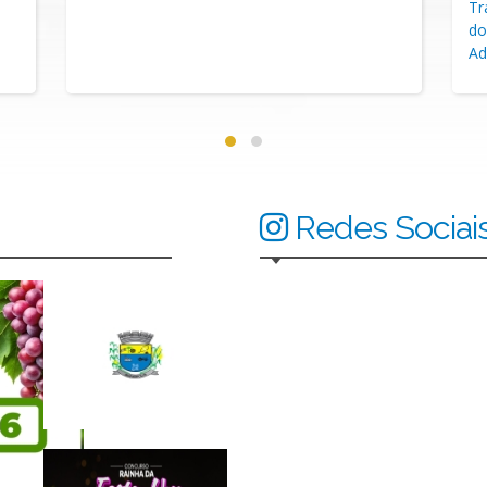
Trabalho (CLT) para o provimento de vagas
me
do quadro de servidores temporários da
pr
Administração Pública Municipal.
co
at
pr
Redes Sociai