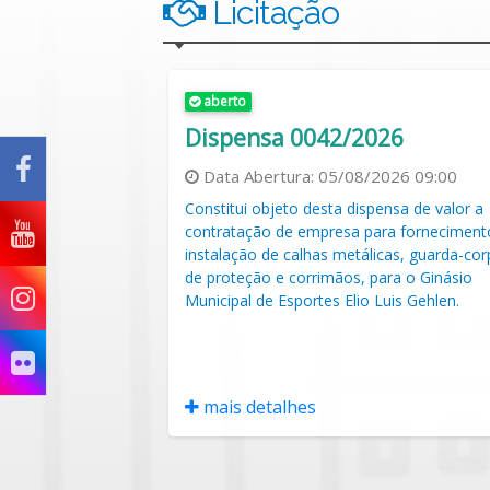
Licitação
aberto
26
Dispensa 0042/2026
26 09:00
Data Abertura:
05/08/2026 09:00
nsa de valor a
Constitui objeto desta dispensa de valor a
a prestação de
contratação de empresa para forneciment
e segurança por
instalação de calhas metálicas, guarda-co
 e CMEIs
de proteção e corrimãos, para o Ginásio
Municipal de Esportes Elio Luis Gehlen.
mais detalhes