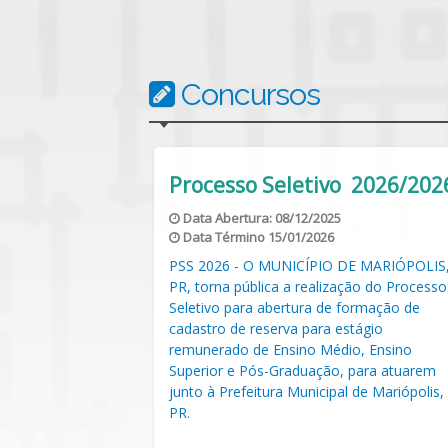
Concursos
 2026/2026
Concurso 0001/2025
Data Abertura:
15/05/2025
Data Término
03/06/2025
E MARIÓPOLIS,
Concurso Público da Prefeitura de Mariópo
ão do Processo
(PR) para 34 vagas imediatas + formação 
ormação de
cadastro reserva. Escolaridade: Níveis
tágio
Fundamental (incompleto), Médio e Superi
, Ensino
Salários: Variam de R$ 1.984,00 a R$
para atuarem
5.281,66, dependendo do cargo e carga
de Mariópolis,
horária (20h a 40h semanais).