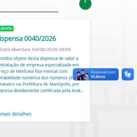
aberto
aberto
ispensa 0040/2026
Dispensa 
Data Abertura:
04/08/2026 09:00
Data Abertur
nstitui objeto desta dispensa de valor a
Constitui objeto
ntratação de empresa especializada em
contratação de 
rviço de telefonia fixa mensal com
limpeza urbana g
rtabilidade numérica dos números já
stalados na Prefeitura de Mariópolis, por
presa devidamente certificada pela Anat...
mais detalhes
mais detalh