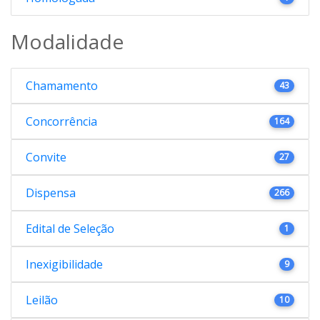
Modalidade
Chamamento
43
Concorrência
164
Convite
27
Dispensa
266
Edital de Seleção
1
Inexigibilidade
9
Leilão
10