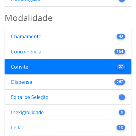
Modalidade
Chamamento
43
Concorrência
164
Convite
27
Dispensa
267
Edital de Seleção
1
Inexigibilidade
9
Leilão
10