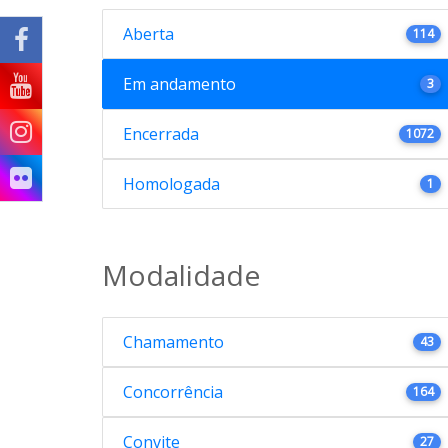
Aberta
114
Em andamento
3
Encerrada
1072
Homologada
1
Modalidade
Chamamento
43
Concorrência
164
Convite
27