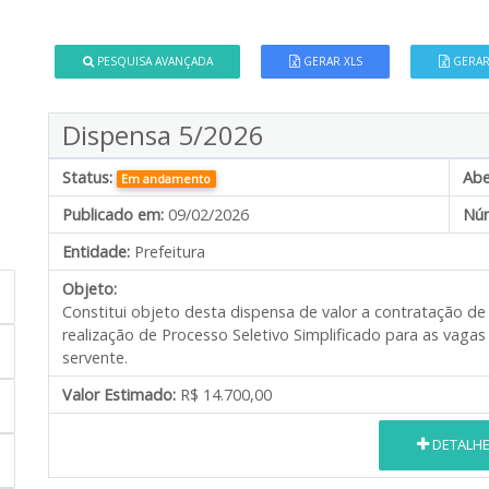
PESQUISA AVANÇADA
GERAR XLS
GERAR
Dispensa 5/2026
Status:
Abe
Em andamento
Publicado em:
09/02/2026
Núm
Entidade:
Prefeitura
Objeto:
Constitui objeto desta dispensa de valor a contratação d
realização de Processo Seletivo Simplificado para as vagas 
servente.
Valor Estimado:
R$ 14.700,00
DETALH