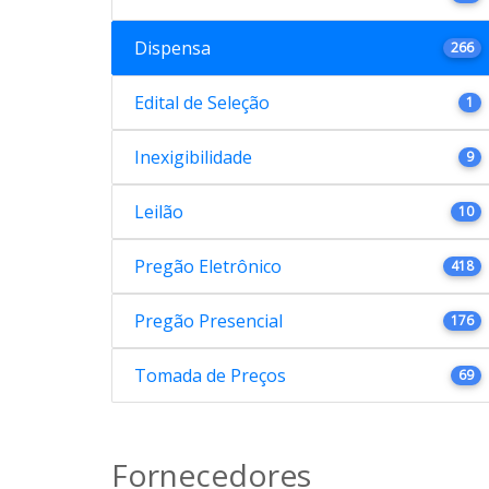
Dispensa
266
Edital de Seleção
1
Inexigibilidade
9
Leilão
10
Pregão Eletrônico
418
Pregão Presencial
176
Tomada de Preços
69
Fornecedores