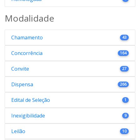
Modalidade
Chamamento
43
Concorrência
164
Convite
27
Dispensa
266
Edital de Seleção
1
Inexigibilidade
9
Leilão
10