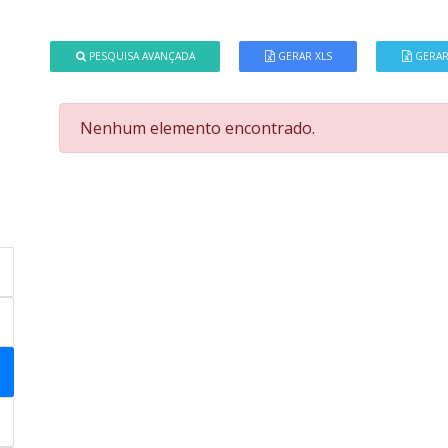
PESQUISA AVANÇADA
GERAR XLS
GERAR
Nenhum elemento encontrado.