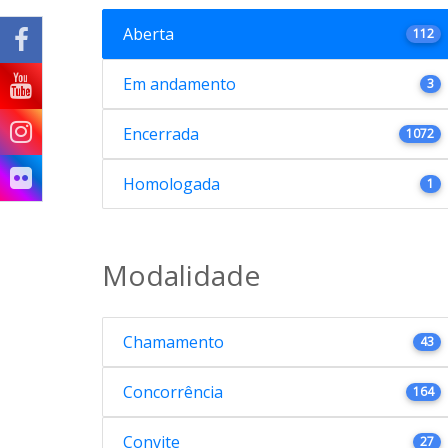
Aberta
112
Em andamento
3
Encerrada
1072
Homologada
1
Modalidade
Chamamento
43
Concorrência
164
Convite
27