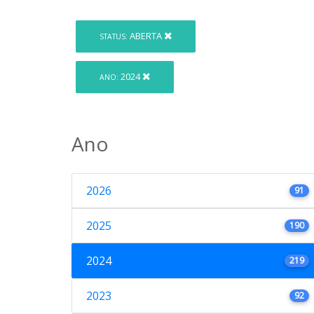
ABERTA
STATUS:
2024
ANO:
Ano
2026
91
2025
190
2024
219
2023
92