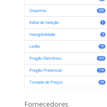
Dispensa
266
Edital de Seleção
1
Inexigibilidade
9
Leilão
10
Pregão Eletrônico
416
Pregão Presencial
176
Tomada de Preços
69
Fornecedores