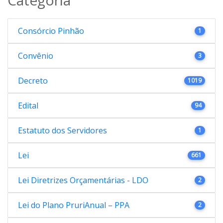
Consórcio Pinhão
1
Convênio
3
Decreto
1019
Edital
94
Estatuto dos Servidores
1
Lei
661
Lei Diretrizes Orçamentárias - LDO
2
Lei do Plano PruriAnual – PPA
2