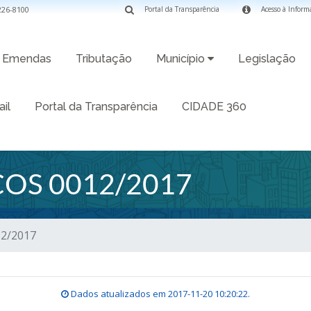
3226-8100
Portal da Transparência
Acesso à Inform
Emendas
Tributação
Município
Legislação
il
Portal da Transparência
CIDADE 360
OS 0012/2017
12/2017
Dados atualizados em
2017-11-20 10:20:22
.