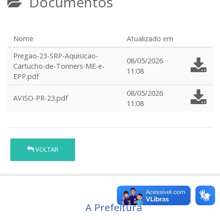
Documentos
Nome
Atualizado em
Pregao-23-SRP-Aquisicao-
08/05/2026
Cartucho-de-Tonners-ME-e-
11:08
EPP.pdf
08/05/2026
AVISO-PR-23.pdf
11:08
VOLTAR
A Prefeitura