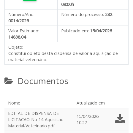
09:00h
Número/Ano:
Número do processo:
282
0014/2026
Valor Estimado:
Publicado em:
15/04/2026
14838.04
Objeto:
Constitui objeto desta dispensa de valor a aquisição de
material veterinário.
Documentos
Nome
Atualizado em
EDITAL-DE-DISPENSA-DE-
15/04/2026
LICITACAO-No-14-Aquisicao-
10:27
Material-Veterinario.pdf