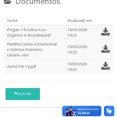
Documentos
Nome
Atualizado em
Pregao-14-Coleta-Lixo-
10/03/2026
Organico-e-Reciclavel.pdf
10:23
Planilha-Coleta-Convencional-
10/03/2026
e-Seletiva-Perimetro-
10:23
Urbano-.xlsx
10/03/2026
AVISO-PR-14.pdf
10:23
VOLTAR