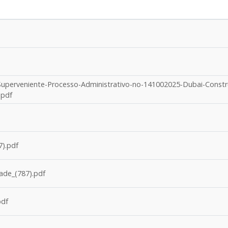
uperveniente-Processo-Administrativo-no-141002025-Dubai-Constr
.pdf
).pdf
ade_(787).pdf
pdf