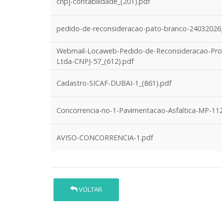
cnpj-contabilidade_(201).pdf
pedido-de-reconsideracao-pato-branco-24032026_
Webmail-Locaweb-Pedido-de-Reconsideracao-Proc
Ltda-CNPJ-57_(612).pdf
Cadastro-SICAF-DUBAI-1_(861).pdf
Concorrencia-no-1-Pavimentacao-Asfaltica-MP-1
AVISO-CONCORRENCIA-1.pdf
VOLTAR