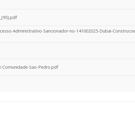
(95).pdf
esso-Administrativo-Sancionador-no-141002025-Dubai-Construco
12-Comunidade-Sao-Pedro.pdf