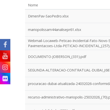
Nome
DimenPav-SaoPedro.xlsx
mariopolissam44analisepr61.xlsx
Webmail-Locaweb-Peticao-Incidental-Fato-Novo-S
Pavimentacoes-Ltda-PETICAO-INCIDENTAL_(257)
DOCUMENTO-JOBERSON_(331).pdf
SEGUNDA-ALTERACAO-CONTRATUAL-DUBAI_(687
procuracao-dubai-atualizada-24032026-conformid
recurso-administrativo-mariopolis-25032026_(70).