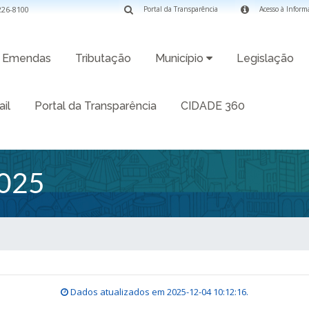
3226-8100
Portal da Transparência
Acesso à Inform
Emendas
Tributação
Município
Legislação
il
Portal da Transparência
CIDADE 360
025
Dados atualizados em
2025-12-04 10:12:16
.