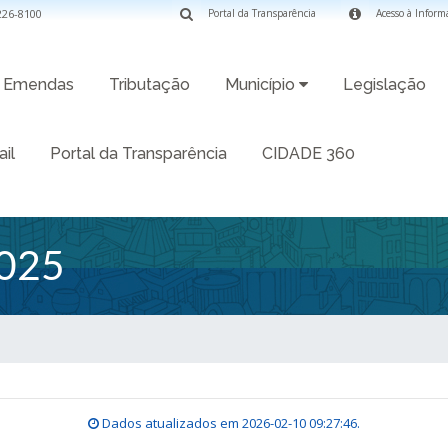
3226-8100
Portal da Transparência
Acesso à Inform
Emendas
Tributação
Município
Legislação
il
Portal da Transparência
CIDADE 360
025
Dados atualizados em
2026-02-10 09:27:46
.