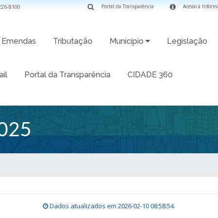
3226-8100
Portal da Transparência
Acesso à Inform
Emendas
Tributação
Município
Legislação
il
Portal da Transparência
CIDADE 360
025
Dados atualizados em
2026-02-10 08:58:54
.