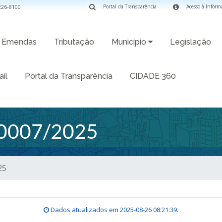
3226-8100
Portal da Transparência
Acesso à Inform
Emendas
Tributação
Município
Legislação
il
Portal da Transparência
CIDADE 360
0007/2025
25
Dados atualizados em
2025-08-26 08:21:39
.