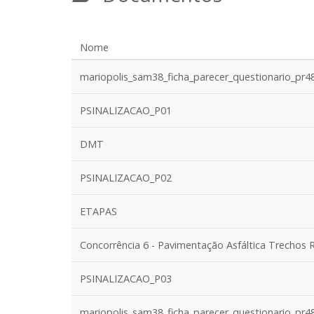
Nome
mariopolis_sam38_ficha_parecer_questionario_pr4
PSINALIZACAO_P01
DMT
PSINALIZACAO_P02
ETAPAS
Concorrência 6 - Pavimentação Asfáltica Trechos Ru
PSINALIZACAO_P03
mariopolis_sam38_ficha_parecer_questionario_pr48