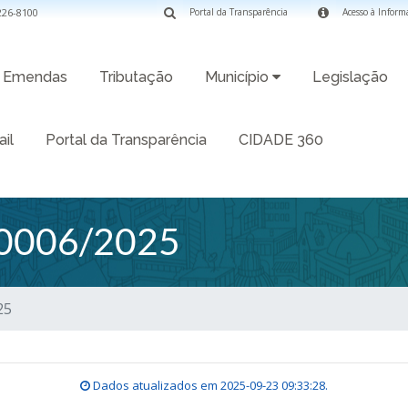
3226-8100
Portal da Transparência
Acesso à Inform
Emendas
Tributação
Município
Legislação
il
Portal da Transparência
CIDADE 360
0006/2025
25
Dados atualizados em
2025-09-23 09:33:28
.