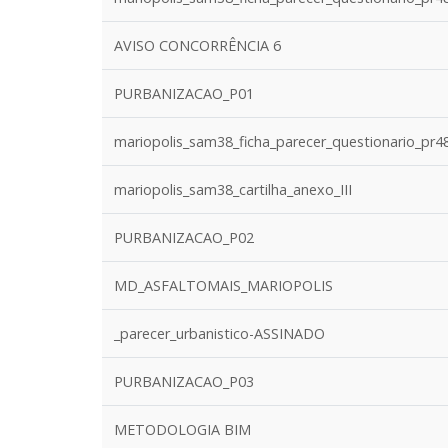
AVISO CONCORRÊNCIA 6
PURBANIZACAO_P01
mariopolis_sam38_ficha_parecer_questionario_pr4
mariopolis_sam38_cartilha_anexo_III
PURBANIZACAO_P02
MD_ASFALTOMAIS_MARIOPOLIS
_parecer_urbanistico-ASSINADO
PURBANIZACAO_P03
METODOLOGIA BIM