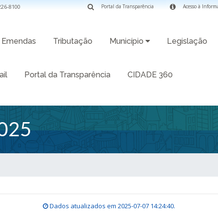
3226-8100
Portal da Transparência
Acesso à Inform
Emendas
Tributação
Município
Legislação
il
Portal da Transparência
CIDADE 360
025
Dados atualizados em
2025-07-07 14:24:40
.