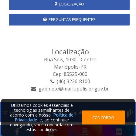
LOCALIZAÇÃO
PERGUNTAS FREQUENTES
Localização
Rua Seis, 1030 - Centro
Mariópolis-PR
Cep: 85525-000
(46) 3226-8100
gabinete@mariopolis.pr.gov.br
Utilizamos cookies essenciais e
tecnologias semelhantes de
2026 © Prefeitura Municipal de Mariópolis | Desenvolvido por:
acordo com a nossa
Política de
CONCORDO
Privacidade
e, ao continuar
navegando, você concorda com
estas condições.