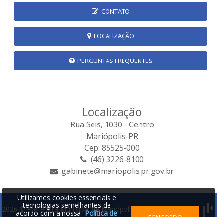
CONTATO
LOCALIZAÇÃO
PERGUNTAS FREQUENTES
Localização
Rua Seis, 1030 - Centro
Mariópolis-PR
Cep: 85525-000
(46) 3226-8100
gabinete@mariopolis.pr.gov.br
Utilizamos cookies essenciais e
tecnologias semelhantes de
2026 © Prefeitura Municipal de Mariópolis | Desenvolvido por:
acordo com a nossa
Política de
CONCORDO