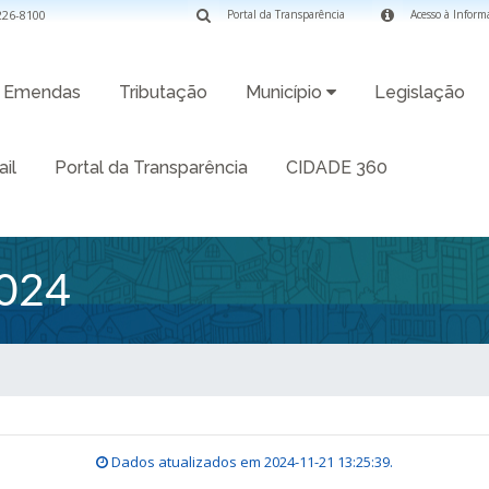
3226-8100
Portal da Transparência
Acesso à Inform
Emendas
Tributação
Município
Legislação
il
Portal da Transparência
CIDADE 360
024
Dados atualizados em
2024-11-21 13:25:39
.