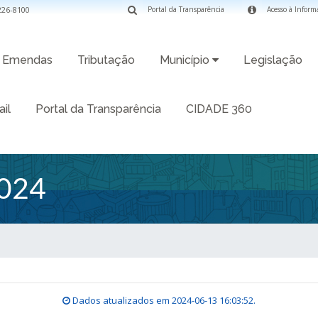
3226-8100
Portal da Transparência
Acesso à Inform
Emendas
Tributação
Município
Legislação
il
Portal da Transparência
CIDADE 360
024
Dados atualizados em
2024-06-13 16:03:52
.