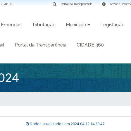
3226-8100
Portal da Transparência
Acesso à Inform
Emendas
Tributação
Município
Legislação
il
Portal da Transparência
CIDADE 360
024
Dados atualizados em
2024-04-12 14:30:47
.