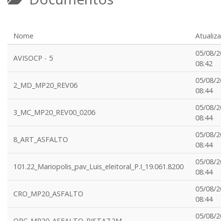
Nome
Atualiz
05/08/2
AVISOCP - 5
08:42
05/08/2
2_MD_MP20_REV06
08:44
05/08/2
3_MC_MP20_REV00_0206
08:44
05/08/2
8_ART_ASFALTO
08:44
05/08/2
101.22_Mariopolis_pav_Luis_eleitoral_P.I_19.061.8200
08:44
05/08/2
CRO_MP20_ASFALTO
08:44
05/08/2
ORC_MP20_ASFALTO_PISTA7.2M