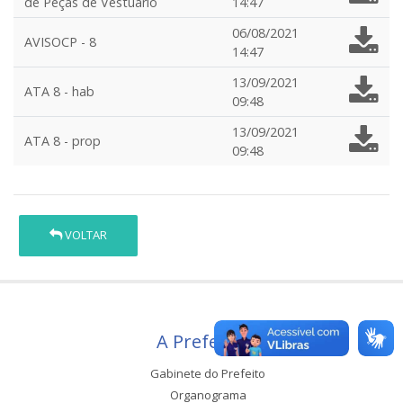
de Peças de Vestuário
14:47
06/08/2021
AVISOCP - 8
14:47
13/09/2021
ATA 8 - hab
09:48
13/09/2021
ATA 8 - prop
09:48
VOLTAR
A Prefeitura
Gabinete do Prefeito
Organograma