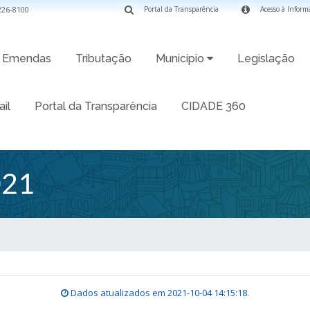
3226-8100
Portal da Transparência
Acesso à Inform
Emendas
Tributação
Município
Legislação
il
Portal da Transparência
CIDADE 360
021
Dados atualizados em
2021-10-04 14:15:18
.