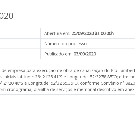
020
Abertura em:
25/09/2020 às 00:00h
Número do processo:
Publicado em:
03/09/2020
o de empresa para execução de obra de canalização do Rio Lambedo
niciais latitude: 26º 21’25.41”S e Longitude: 52º32’58.85”O; e trech
6º 21’20.46”S e Longitude: 52º32’55.35”O, conforme Convênio nº 882
om cronograma, planilha de serviços e memorial descritivo em anexo