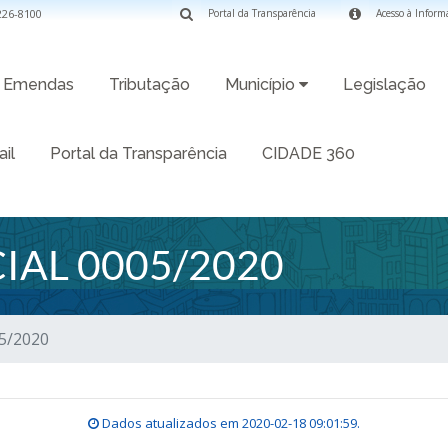
3226-8100
Portal da Transparência
Acesso à Inform
Emendas
Tributação
Município
Legislação
il
Portal da Transparência
CIDADE 360
IAL 0005/2020
05/2020
Dados atualizados em
2020-02-18 09:01:59
.