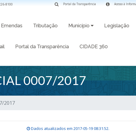
3226-8100
Portal da Transparência
Acesso à Inform
Emendas
Tributação
Município
Legislação
il
Portal da Transparência
CIDADE 360
IAL 0007/2017
07/2017
Dados atualizados em
2017-05-19 08:31:52
.