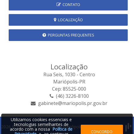
CONTATO
LOCALIZAÇÃO
PERGUNTAS FREQUENTES
Localização
Rua Seis, 1030 - Centro
Mariópolis-PR
Cep: 85525-000
(46) 3226-8100
gabinete@mariopolis.pr.gov.br
Utilizamos cookies essenciais e
tecnologias semelhantes de
2026 © Prefeitura Municipal de Mariópolis | Desenvolvido por:
acordo com a nossa
Política de
CONCORDO
Privacidade
e, ao continuar