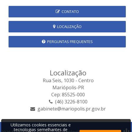
CONTATO
LOCALIZAÇÃO
PERGUNTAS FREQUENTES
Localização
Rua Seis, 1030 - Centro
Mariópolis-PR
Cep: 85525-000
(46) 3226-8100
gabinete@mariopolis.pr.gov.br
Utilizamos cookies essenciais e
tecnologias semelhantes de
2026 © Prefeitura Municipal de Mariópolis | Desenvolvido por: