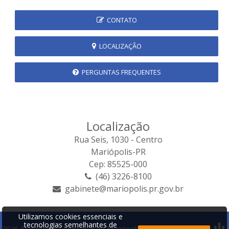
CONTATO
LOCALIZAÇÃO
PERGUNTAS FREQUENTES
Localização
Rua Seis, 1030 - Centro
Mariópolis-PR
Cep: 85525-000
(46) 3226-8100
gabinete@mariopolis.pr.gov.br
Utilizamos cookies essenciais e
tecnologias semelhantes de
2026 © Prefeitura Municipal de Mariópolis | Desenvolvido por: