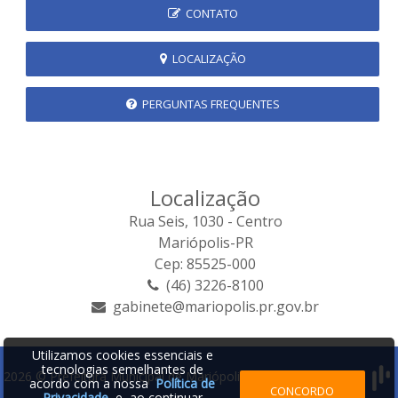
CONTATO
LOCALIZAÇÃO
PERGUNTAS FREQUENTES
Localização
Rua Seis, 1030 - Centro
Mariópolis-PR
Cep: 85525-000
(46) 3226-8100
gabinete@mariopolis.pr.gov.br
Utilizamos cookies essenciais e
tecnologias semelhantes de
2026 © Prefeitura Municipal de Mariópolis | Desenvolvido por:
acordo com a nossa
Política de
CONCORDO
Privacidade
e, ao continuar