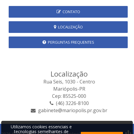
CONTATO
LOCALIZAÇÃO
PERGUNTAS FREQUENTES
Localização
Rua Seis, 1030 - Centro
Mariópolis-PR
Cep: 85525-000
(46) 3226-8100
gabinete@mariopolis.pr.gov.br
Utilizamos cookies essenciais e
tecnologias semelhantes de
2026 © Prefeitura Municipal de Mariópolis | Desenvolvido por: