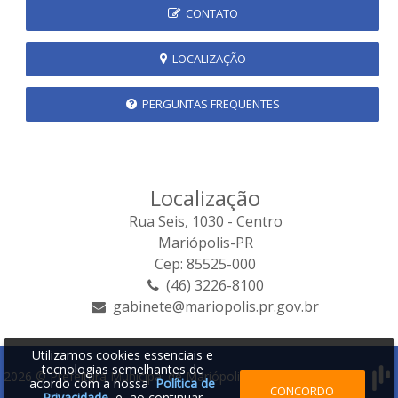
CONTATO
LOCALIZAÇÃO
PERGUNTAS FREQUENTES
Localização
Rua Seis, 1030 - Centro
Mariópolis-PR
Cep: 85525-000
(46) 3226-8100
gabinete@mariopolis.pr.gov.br
Utilizamos cookies essenciais e
tecnologias semelhantes de
2026 © Prefeitura Municipal de Mariópolis | Desenvolvido por:
acordo com a nossa
Política de
CONCORDO
Privacidade
e, ao continuar