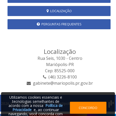
LOCALIZAÇÃO
PERGUNTAS FREQUENTES
Localização
Rua Seis, 1030 - Centro
Mariópolis-PR
Cep: 85525-000
(46) 3226-8100
gabinete@mariopolis.pr.gov.br
Utilizamos cookies essenciais e
tecnologias semelhantes de
2026 © Prefeitura Municipal de Mariópolis | Desenvolvido por:
acordo com a nossa
Política de
CONCORDO
Privacidade
e, ao continuar
navegando, você concorda com