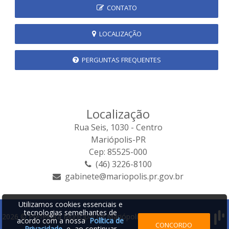
CONTATO
LOCALIZAÇÃO
PERGUNTAS FREQUENTES
Localização
Rua Seis, 1030 - Centro
Mariópolis-PR
Cep: 85525-000
(46) 3226-8100
gabinete@mariopolis.pr.gov.br
Utilizamos cookies essenciais e
tecnologias semelhantes de
2026 © Prefeitura Municipal de Mariópolis | Desenvolvido por:
acordo com a nossa
Política de
CONCORDO
Privacidade
e, ao continuar