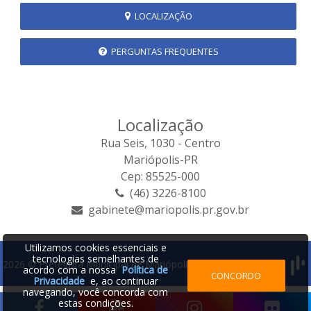
LOCALIZAÇÃO
PERGUNTAS FREQUENTES
Localização
Rua Seis, 1030 - Centro
Mariópolis-PR
Cep: 85525-000
(46) 3226-8100
gabinete@mariopolis.pr.gov.br
Utilizamos cookies essenciais e
tecnologias semelhantes de
2026 © Prefeitura Municipal de Mariópolis | Desenvolvido por:
acordo com a nossa
Política de
CONCORDO
Privacidade
e, ao continuar
navegando, você concorda com
estas condições.