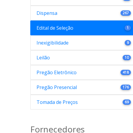
Dispensa
267
Edital de Seleção
1
Inexigibilidade
9
Leilão
10
Pregão Eletrônico
418
Pregão Presencial
176
Tomada de Preços
69
Fornecedores