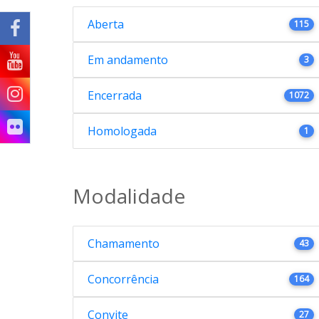
Aberta
115
Em andamento
3
Encerrada
1072
Homologada
1
Modalidade
Chamamento
43
Concorrência
164
Convite
27