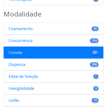
Modalidade
Chamamento
43
Concorrência
164
Convite
27
Dispensa
266
Edital de Seleção
1
Inexigibilidade
9
Leilão
10