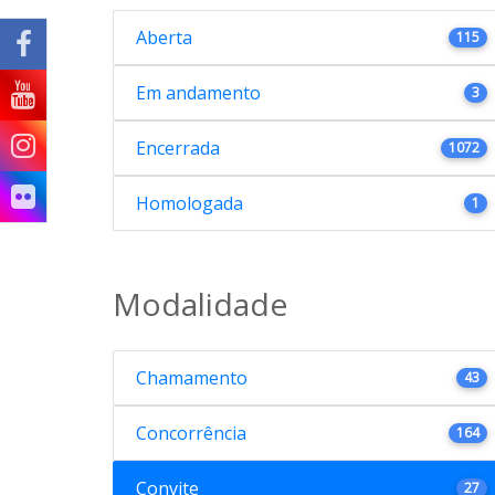
Aberta
115
Em andamento
3
Encerrada
1072
Homologada
1
Modalidade
Chamamento
43
Concorrência
164
Convite
27