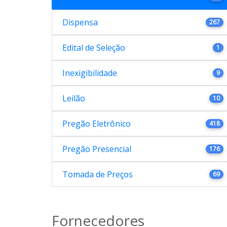
Dispensa
267
Edital de Seleção
1
Inexigibilidade
9
Leilão
10
Pregão Eletrônico
418
Pregão Presencial
176
Tomada de Preços
69
Fornecedores