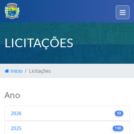
LICITAÇÕES
Início
Licitações
Ano
2026
93
2025
190