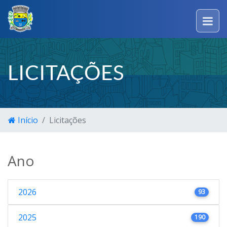
LICITAÇÕES
Início
Licitações
Ano
2026
93
2025
190