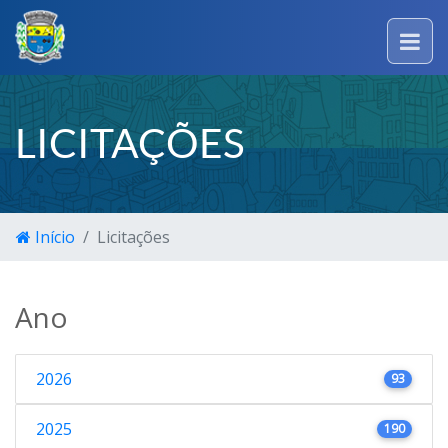
LICITAÇÕES
Início
Licitações
Ano
2026
93
2025
190