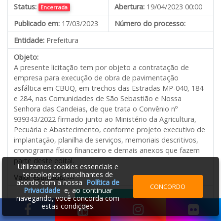
Status:
Abertura:
19/04/2023 00:00
Encerrada
Publicado em:
17/03/2023
Número do processo:
Entidade:
Prefeitura
Objeto:
A presente licitação tem por objeto a contratação de
empresa para execução de obra de pavimentação
asfáltica em CBUQ, em trechos das Estradas MP-040, 184
e 284, nas Comunidades de São Sebastião e Nossa
Senhora das Candeias, de que trata o Convênio nº
939343/2022 firmado junto ao Ministério da Agricultura,
Pecuária e Abastecimento, conforme projeto executivo de
implantação, planilha de serviços, memoriais descritivos,
cronograma físico financeiro e demais anexos que fazem
parte deste edital.
Utilizamos cookies essenciais e
tecnologias semelhantes de
Valor Estimado:
---
acordo com a nossa
Política de
CONCORDO
Privacidade
e, ao continuar
navegando, você concorda com
DETALHES
estas condições.